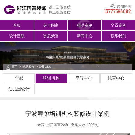
咨询热线
设计乙级资质
13777594082
施工贰级资质
首页
关于国富
精品案例
全景案例
设计团队
资质荣誉
新闻中心
联系我们
>
>
首页
精品案例
培训机构
全部
培训机构
早教中心
托育中心
幼儿园设计
宁波舞蹈培训机构装修设计案例
来源: 浙江国富装饰
浏览人数: 1502次