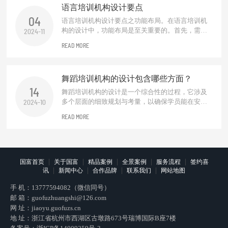
语言培训机构设计要点
04
语言培训机构设计要点之功能布局。在语言培训机
构的设计中，功能布局是至关重要的。首先，需要
2024-11
合理规划教学区、休息区、交流区及行政办公区。
READ MORE
教学区应配备先进的教学设备和舒适的座椅，以营
造良好的学习环境。休息区则应提供舒适的沙发和
阅读角落，便于学员在学习间隙进行放松。交流区
舞蹈培训机构的设计包含哪些方面？
可设置圆桌或吧台式座椅，促进学员之间...
14
舞蹈培训机构的设计是一个综合性的过程，它涉及
多个层面的细致规划与考量，以确保学员能在安
2024-10
全、专业且富有启发性的环境中学习舞蹈艺术。以
READ MORE
下是该设计过程涵盖的主要方面：空间规划与布
局。首先，需根据机构规模、课程种类及学员年龄
层合理规划教学区域、更衣室、休息区、储物间及
前台接待区等。教学区域应宽敞明亮，便于教...
|
|
|
|
|
国富首页
关于国富
精品案例
全景案例
服务流程
签约喜
|
|
|
|
讯
新闻中心
合作品牌
联系我们
网站地图
手 机：
13777594082（微信同号）
邮 箱：
guofuzhuangshi@126.com
网 址：
jiaoyu.guofuzs.cn
地 址：浙江省杭州市西湖区古墩路673号瑞博国际B座7楼