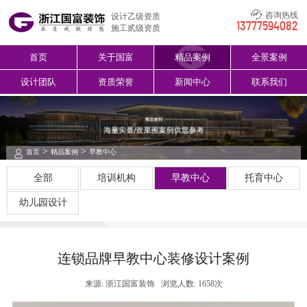
咨询热线
设计乙级资质
13777594082
施工贰级资质
首页
关于国富
精品案例
全景案例
设计团队
资质荣誉
新闻中心
联系我们
>
>
首页
精品案例
早教中心
全部
培训机构
早教中心
托育中心
幼儿园设计
连锁品牌早教中心装修设计案例
来源: 浙江国富装饰
浏览人数: 1658次