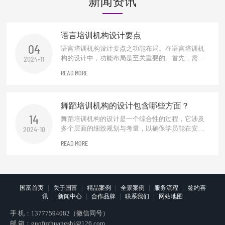
新闻资讯
语言培训机构设计要点
04
语言培训机构设计要点之功能布局。在语言培训机
构的设计中，功能布局是至关重要的。首先，需要
2024-11
合理规划教学区、休息区、交流区及行政办公区。
READ MORE
教学区应配备先进的教学设备和舒适的座椅，以营
造良好的学习环境。休息区则应提供舒适的沙发和
阅读角落，便于学员在学习间隙进行放松。交流区
舞蹈培训机构的设计包含哪些方面？
可设置圆桌或吧台式座椅，促进学员之间...
14
舞蹈培训机构的设计是一个综合性的过程，它涉及
多个层面的细致规划与考量，以确保学员能在安
2024-10
全、专业且富有启发性的环境中学习舞蹈艺术。以
READ MORE
下是该设计过程涵盖的主要方面：空间规划与布
局。首先，需根据机构规模、课程种类及学员年龄
层合理规划教学区域、更衣室、休息区、储物间及
前台接待区等。教学区域应宽敞明亮，便于教...
|
|
|
|
|
国富首页
关于国富
精品案例
全景案例
服务流程
签约喜
|
|
|
|
讯
新闻中心
合作品牌
联系我们
网站地图
手 机：
13777594082（微信同号）
邮 箱：
guofuzhuangshi@126.com