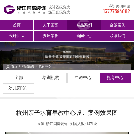
咨询热线
设计乙级资质
13777594082
施工贰级资质
首页
关于国富
精品案例
全景案例
设计团队
资质荣誉
新闻中心
联系我们
>
>
首页
精品案例
托育中心
全部
培训机构
早教中心
托育中心
幼儿园设计
杭州亲子水育早教中心设计案例效果图
来源: 浙江国富装饰
浏览人数: 1571次