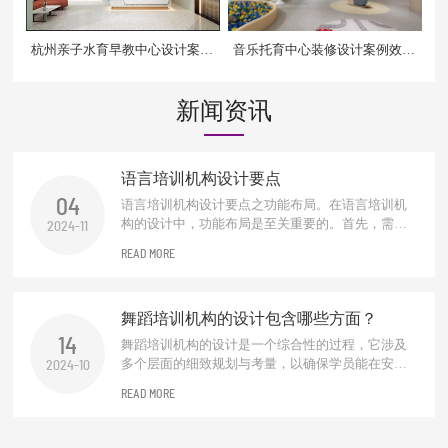
杭州亲子水育早教中心设计案例
音乐托育中心装修设计案例效果
效果图
图
新闻资讯
语言培训机构设计要点
04
语言培训机构设计要点之功能布局。在语言培训机
构的设计中，功能布局是至关重要的。首先，需要
2024-11
合理规划教学区、休息区、交流区及行政办公区。
READ MORE
教学区应配备先进的教学设备和舒适的座椅，以营
造良好的学习环境。休息区则应提供舒适的沙发和
阅读角落，便于学员在学习间隙进行放松。交流区
舞蹈培训机构的设计包含哪些方面？
可设置圆桌或吧台式座椅，促进学员之间...
14
舞蹈培训机构的设计是一个综合性的过程，它涉及
多个层面的细致规划与考量，以确保学员能在安
2024-10
全、专业且富有启发性的环境中学习舞蹈艺术。以
READ MORE
下是该设计过程涵盖的主要方面：空间规划与布
局。首先，需根据机构规模、课程种类及学员年龄
层合理规划教学区域、更衣室、休息区、储物间及