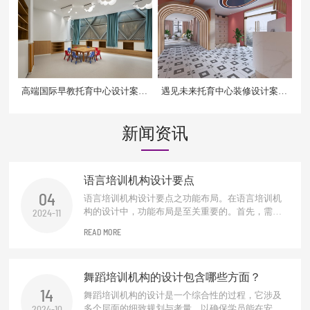
高端国际早教托育中心设计案例
遇见未来托育中心装修设计案例
效果图
效果图
新闻资讯
语言培训机构设计要点
04
语言培训机构设计要点之功能布局。在语言培训机
构的设计中，功能布局是至关重要的。首先，需要
2024-11
合理规划教学区、休息区、交流区及行政办公区。
READ MORE
教学区应配备先进的教学设备和舒适的座椅，以营
造良好的学习环境。休息区则应提供舒适的沙发和
阅读角落，便于学员在学习间隙进行放松。交流区
舞蹈培训机构的设计包含哪些方面？
可设置圆桌或吧台式座椅，促进学员之间...
14
舞蹈培训机构的设计是一个综合性的过程，它涉及
多个层面的细致规划与考量，以确保学员能在安