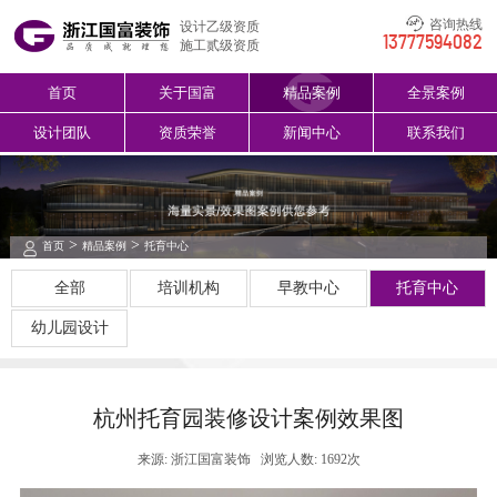
咨询热线
设计乙级资质
13777594082
施工贰级资质
首页
关于国富
精品案例
全景案例
设计团队
资质荣誉
新闻中心
联系我们
>
>
首页
精品案例
托育中心
全部
培训机构
早教中心
托育中心
幼儿园设计
杭州托育园装修设计案例效果图
来源: 浙江国富装饰
浏览人数: 1692次