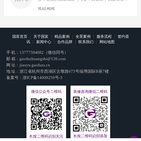
2024-10
全、专业且富有启发性的环境中学习舞蹈艺术。以
READ MORE
下是该设计过程涵盖的主要方面：空间规划与布
局。首先，需根据机构规模、课程种类及学员年龄
层合理规划教学区域、更衣室、休息区、储物间及
前台接待区等。教学区域应宽敞明亮，便于教...
|
|
|
|
|
国富首页
关于国富
精品案例
全景案例
服务流程
签约喜
|
|
|
|
讯
新闻中心
合作品牌
联系我们
网站地图
手 机：
13777594082（微信同号）
邮 箱：
guofuzhuangshi@126.com
网 址：
jiaoyu.guofuzs.cn
地 址：浙江省杭州市西湖区古墩路673号瑞博国际B座7楼
备案号：
浙ICP备14009259号-3
微信公众号二维码
装修咨询微信二维码
长按二维码识别添加
长按二维码识别关注